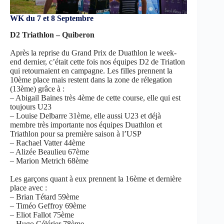
WK du 7 et 8 Septembre
D2 Triathlon – Quiberon
Après la reprise du Grand Prix de Duathlon le week-
end dernier, c’était cette fois nos équipes D2 de Triatlon
qui retournaient en campagne. Les filles prennent la
10ème place mais restent dans la zone de rélegation
(13ème) grâce à :
– Abigail Baines très 4ème de cette course, elle qui est
toujours U23
– Louise Delbarre 31ème, elle aussi U23 et déjà
membre très importante nos équipes Duathlon et
Triathlon pour sa première saison à l’USP
– Rachael Vatter 44ème
– Alizée Beaulieu 67ème
– Marion Metrich 68ème
Les garçons quant à eux prennent la 16ème et dernière
place avec :
– Brian Tétard 59ème
– Timéo Geffroy 69ème
– Eliot Fallot 75ème
– Hugo Célérier 78ème