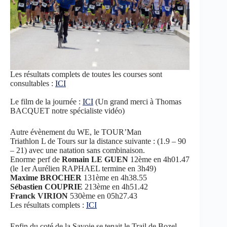
Les résultats complets de toutes les courses sont
consultables :
ICI
Le film de la journée :
ICI
(Un grand merci à Thomas
BACQUET notre spécialiste vidéo)
Autre évènement du WE, le TOUR’Man
Triathlon L de Tours sur la distance suivante : (1.9 – 90
– 21) avec une natation sans combinaison.
Enorme perf de
Romain LE GUEN
12ème en 4h01.47
(le 1er Aurélien RAPHAEL termine en 3h49)
Maxime BROCHER
131ème en 4h38.55
Sébastien COUPRIE
213ème en 4h51.42
Franck VIRION
530ème en 05h27.43
Les résultats complets :
ICI
Enfin du coté de la Savoie se tenait le Trail de Bozel