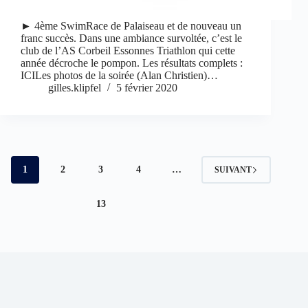
► 4ème SwimRace de Palaiseau et de nouveau un
franc succès. Dans une ambiance survoltée, c’est le
club de l’AS Corbeil Essonnes Triathlon qui cette
année décroche le pompon. Les résultats complets :
ICILes photos de la soirée (Alan Christien)…
gilles.klipfel
5 février 2020
1
2
3
4
…
SUIVANT
13