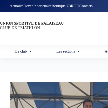
Passer
Actualité
Devenir partenaire
Boutique Z3ROD
Contacts
au
contenu
UNION SPORTIVE DE PALAISEAU
CLUB DE TRIATHLON
Le club
Les sections
A