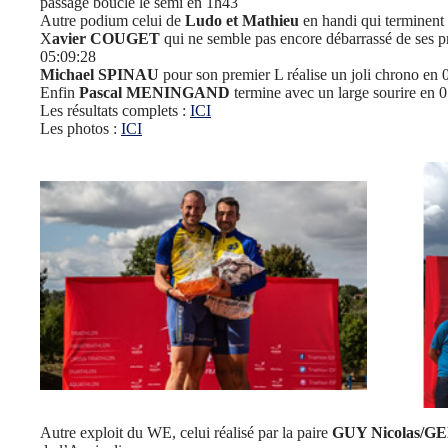
passage boucle le semi en 1h43
Autre podium celui de
Ludo et Mathieu
en handi qui terminen
X
avier COUGET
qui ne semble pas encore débarrassé de ses 
05:09:28
Michael SPINAU
pour son premier L réalise un joli chrono en 
Enfin
Pascal MENINGAND
termine avec un large sourire en 
Les résultats complets :
ICI
Les photos :
ICI
Autre exploit du WE, celui réalisé par la paire
GUY Nicolas/G