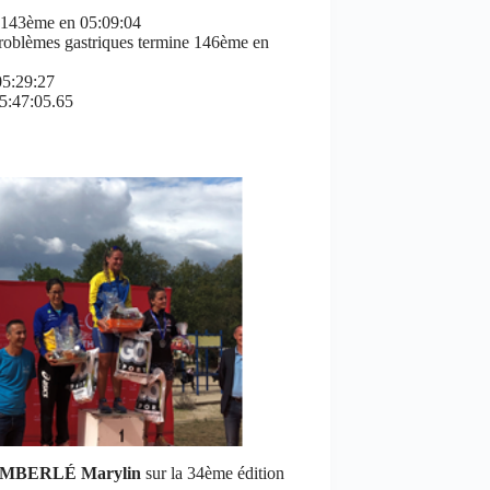
t 143ème en 05:09:04
problèmes gastriques termine 146ème en
05:29:27
05:47:05.65
EMBERLÉ Marylin
sur la 34ème édition