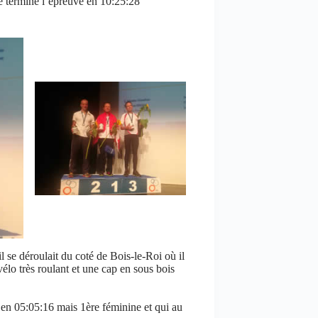
e termine l’épreuve en 10:25:28
 se déroulait du coté de Bois-le-Roi où il
élo très roulant et une cap en sous bois
en 05:05:16 mais 1ère féminine et qui au