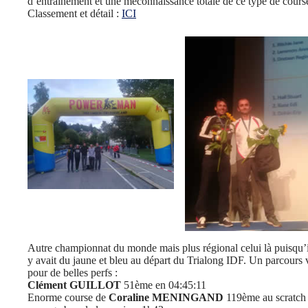
d’entrainement et une méconnaissance totale de ce type de cours
Classement et détail :
ICI
Autre championnat du monde mais plus régional celui là puisqu’il
y avait du jaune et bleu au départ du Trialong IDF. Un parcours v
pour de belles perfs :
Clément GUILLOT
51ème en 04:45:11
Enorme course de
Coraline MENINGAND
119ème au scratch 