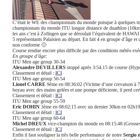
C’était le WE des championnats du monde puisque à quelques mill
championnats du monde ITU longue distance de duathlon (10km
les ans c’est à Zofingen que se déroulait l’équivalent de HAWAI
5 représentants Palaisien au départ. En fait 4 en groupe d’âge et
non conforme 🙁
Course rendue encore plus difficile par des conditions météo exé
En groupe d’âge
:
ITU Men age group 30-34
Alexandre DEVILLERS
stoppé après 3:54.15 de course (Hypog
Classement et détail :
ICI
ITU Men age group 50-54
Lionel CARRE
9ème en 08:36:02 (Victime d’une crevaison à 7
boyau avec des mains gelées et une pompe déficiente, il perd ce
Classement et détail :
ICI
ITU Men age group 55-59
Eric DOHIN
3ème en 08:02:15 avec un dernier 30km en 02h19
Classement et détail :
ICI
ITU Men age group 60-64
Michel DREUX
vice-champion du monde en 08:15:48 (Grosses 
Classement et détail :
ICI
Enfin il faut souligner la très belle performance de notre
Sergio 