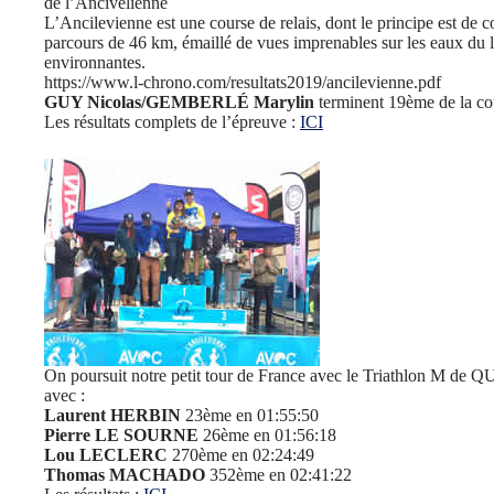
de l’Ancivelienne
L’Ancilevienne est une course de relais, dont le principe est de co
parcours de 46 km, émaillé de vues imprenables sur les eaux du
environnantes.
https://www.l-chrono.com/resultats2019/ancilevienne.pdf
GUY Nicolas/GEMBERLÉ Marylin
terminent 19ème de la co
Les résultats complets de l’épreuve :
ICI
On poursuit notre petit tour de France avec le Triathlon M de
avec :
Laurent HERBIN
23ème en 01:55:50
Pierre LE SOURNE
26ème en 01:56:18
Lou LECLERC
270ème en 02:24:49
Thomas MACHADO
352ème en 02:41:22