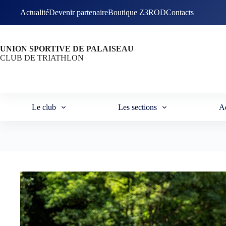
Passer
Actualité
Devenir partenaire
Boutique Z3ROD
Contacts
au
contenu
UNION SPORTIVE DE PALAISEAU
CLUB DE TRIATHLON
Le club
Les sections
A