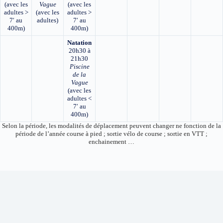
(avec les
Vague
(avec les
adultes >
(avec les
adultes >
7′ au
adultes)
7′ au
400m)
400m)
Natation
20h30 à
21h30
Piscine
de la
Vague
(avec les
adultes <
7′ au
400m)
Selon la période, les modalités de déplacement peuvent changer ne fonction de la
période de l’année course à pied ; sortie vélo de course ; sortie en VTT ;
enchainement …