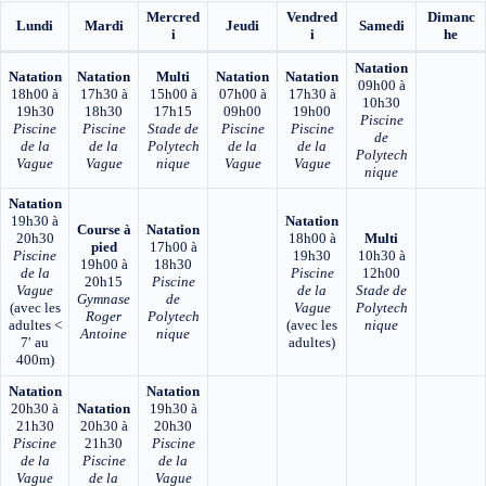
Mercred
Vendred
Dimanc
Lundi
Mardi
Jeudi
Samedi
i
i
he
Natation
Natation
Natation
Multi
Natation
Natation
09h00 à
18h00 à
17h30 à
15h00 à
07h00 à
17h30 à
10h30
19h30
18h30
17h15
09h00
19h00
Piscine
Piscine
Piscine
Stade de
Piscine
Piscine
de
de la
de la
Polytech
de la
de la
Polytech
Vague
Vague
nique
Vague
Vague
nique
Natation
19h30 à
Natation
Course à
Natation
20h30
18h00 à
Multi
pied
17h00 à
Piscine
19h30
10h30 à
19h00 à
18h30
de la
Piscine
12h00
20h15
Piscine
Vague
de la
Stade de
Gymnase
de
(avec les
Vague
Polytech
Roger
Polytech
adultes <
(avec les
nique
Antoine
nique
7′ au
adultes)
400m)
Natation
Natation
20h30 à
Natation
19h30 à
21h30
20h30 à
20h30
Piscine
21h30
Piscine
de la
Piscine
de la
Vague
de la
Vague