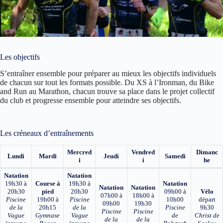
Les objectifs
S’entraîner ensemble pour préparer au mieux les objectifs individuels
de chacun sur tout les formats possible. Du XS à l’Ironman, du Bike
and Run au Marathon, chacun trouve sa place dans le projet collectif
du club et progresse ensemble pour atteindre ses objectifs.
Les créneaux d’entraînements
Mercred
Vendred
Dimanc
Lundi
Mardi
Jeudi
Samedi
i
i
he
Natation
Natation
19h30 à
Course à
19h30 à
Natation
Natation
Natation
20h30
pied
20h30
09h00 à
Vélo
07h00 à
18h00 à
Piscine
19h00 à
Piscine
10h00
départ
09h00
19h30
de la
20h15
de la
Piscine
9h30
Piscine
Piscine
Vague
Gymnase
Vague
de
Christ de
de la
de la