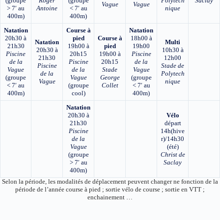
(groupe
Roger
(groupe
Polytech
Saclay
Vague
Vague
> 7′ au
Antoine
< 7′ au
nique
400m)
400m)
Natation
Course à
Natation
20h30 à
pied
Course à
18h00 à
Natation
Multi
21h30
19h00 à
pied
19h00
20h30 à
10h30 à
Piscine
20h15
19h00 à
Piscine
21h30
12h00
de la
Piscine
20h15
de la
Piscine
Stade de
Vague
de la
Stade
Vague
de la
Polytech
(groupe
Vague
George
(groupe
Vague
nique
< 7′ au
(groupe
Collet
< 7′ au
400m)
cool)
400m)
Natation
20h30 à
Vélo
21h30
départ
Piscine
14h(hive
de la
r)/14h30
Vague
(été)
(groupe
Christ de
> 7′ au
Saclay
400m)
Selon la période, les modalités de déplacement peuvent changer ne fonction de la
période de l’année course à pied ; sortie vélo de course ; sortie en VTT ;
enchainement …