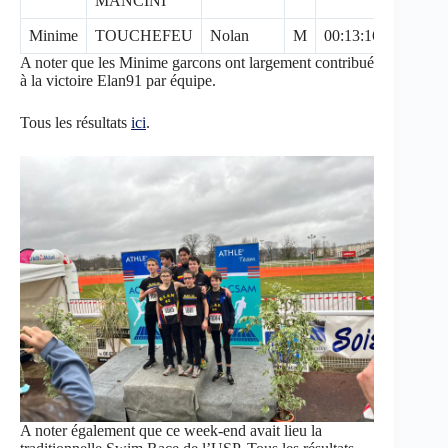
MANCINI
Minime
TOUCHEFEU
Nolan
M
00:13:16
20/157
A noter que les Minime garcons ont largement contribué
à la victoire Elan91 par équipe.
Tous les résultats
ici
.
A noter également que ce week-end avait lieu la