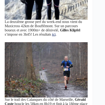
La deuxième grosse perf du week-end nous vient du
Maxicross 42km de Bouffémont. Sur un parcours
boueux et avec 1900m+ de dénivelé,
Gilles Klipfel
s’impose en 3h45! Les résultats
ici
.
Sur le trail des Calanques du côté de Marseille,
Gérald
Coste
boucle les 58km en 8h19 et finit à la 18ème place