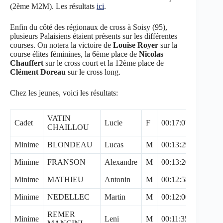
(2ème M2M). Les résultats
ici
.
Enfin du côté des régionaux de cross à Soisy (95),
plusieurs Palaisiens étaient présents sur les différentes
courses. On notera la victoire de
Louise Royer
sur la
course élites féminines, la 6ème place de
Nicolas
Chauffert
sur le cross court et la 12ème place de
Clément Doreau
sur le cross long.
Chez les jeunes, voici les résultats:
VATIN
Cadet
Lucie
F
00:17:07
14/50
CHAILLOU
Minime
BLONDEAU
Lucas
M
00:13:29
28/157
Minime
FRANSON
Alexandre
M
00:13:26
25/157
Minime
MATHIEU
Antonin
M
00:12:58
10/157
Minime
NEDELLEC
Martin
M
00:12:06
3/157
REMER
Minime
Leni
M
00:11:35
2/157