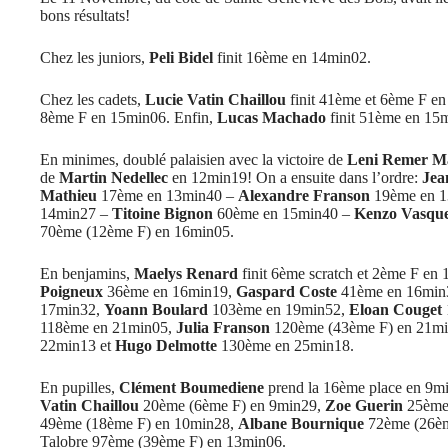
bons résultats!
Chez les juniors,
Peli Bidel
finit 16ème en 14min02.
Chez les cadets,
Lucie Vatin Chaillou
finit 41ème et 6ème F e
8ème F en 15min06. Enfin,
Lucas Machado
finit 51ème en 15
En minimes, doublé palaisien avec la victoire de
Leni Remer M
de
Martin Nedellec
en 12min19! On a ensuite dans l’ordre:
Jea
Mathieu
17ème en 13min40 –
Alexandre Franson
19ème en 
14min27 –
Titoine Bignon
60ème en 15min40 –
Kenzo Vasqu
70ème (12ème F) en 16min05.
En benjamins,
Maelys Renard
finit 6ème scratch et 2ème F en
Poigneux
36ème en 16min19,
Gaspard Coste
41ème en 16min
17min32,
Yoann Boulard
103ème en 19min52,
Eloan Couget
118ème en 21min05,
Julia Franson
120ème (43ème F) en 21m
22min13 et
Hugo Delmotte
130ème en 25min18.
En pupilles,
Clément Boumediene
prend la 16ème place en 9m
Vatin Chaillou
20ème (6ème F) en 9min29,
Zoe Guerin
25ème 
49ème (18ème F) en 10min28,
Albane Bournique
72ème (26èm
Talobre 97ème (39ème F) en 13min06.