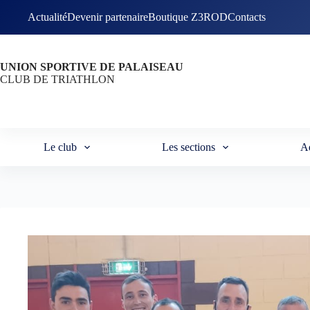
Passer
Actualité
Devenir partenaire
Boutique Z3ROD
Contacts
au
contenu
UNION SPORTIVE DE PALAISEAU
CLUB DE TRIATHLON
Le club
Les sections
A