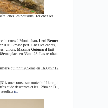
néral chez les poussins, 1er chez les
nce de cross à Montauban.
Leni Remer
er IDF. Grosse perf! Chez les cadets,
es juniors,
Maxime Guignard
finit
48ème place en 33min23. Les résultats
lamare
qui finit 265ème en 1h33min12.
31), une course sur route de 11km qui
ntées et de descentes et les 128m de D+,
résultats
ici
.