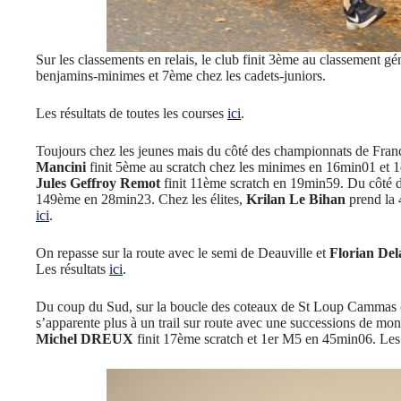
Sur les classements en relais, le club finit 3ème au classement gé
benjamins-minimes et 7ème chez les cadets-juniors.
Les résultats de toutes les courses
ici
.
Toujours chez les jeunes mais du côté des championnats de Fra
Mancini
finit 5ème au scratch chez les minimes en 16min01 et 1
Jules Geffroy Remot
finit 11ème scratch en 19min59. Du côté d
149ème en 28min23. Chez les élites,
Krilan Le Bihan
prend la 
ici
.
On repasse sur la route avec le semi de Deauville et
Florian De
Les résultats
ici
.
Du coup du Sud, sur la boucle des coteaux de St Loup Cammas (
s’apparente plus à un trail sur route avec une successions de mo
Michel DREUX
finit 17ème scratch et 1er M5 en 45min06. Les 