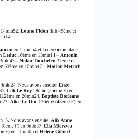
n 14min52.
Louna Fidon
finit 45ème et
min14.
ancini
en 11min54 et la deuxième place
n Leduc
10ème en 13min14 –
Antonin
13min43 –
Nolan Touchefeu
37ème en
ez
63ème en 15min47 –
Marion Metrich
 14min24. Nous avons ensuite:
Enzo
35,
Lilli Le Roy
58ème (25ème F) en
112ème en 20min24,
Baptiste Dorleans
in23,
Alice Le Duc
126ème (48ème F) en
in15. Nous avons ensuite:
Alix Anne
(8ème F) en 9min37,
Ella Mierzwa
e F) en 11min05 et
Hélène Gilbert