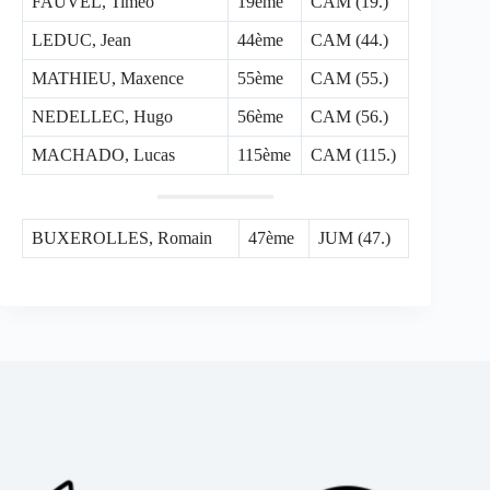
FAUVEL, Timeo
19ème
CAM (19.)
LEDUC, Jean
44ème
CAM (44.)
MATHIEU, Maxence
55ème
CAM (55.)
NEDELLEC, Hugo
56ème
CAM (56.)
MACHADO, Lucas
115ème
CAM (115.)
BUXEROLLES, Romain
47ème
JUM (47.)