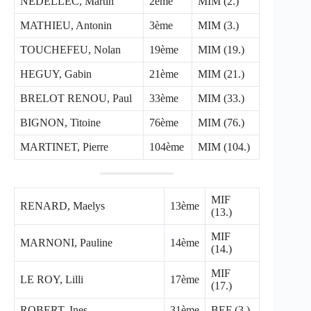
NEDELLEC, Martin
2ème
MIM (2.)
MATHIEU, Antonin
3ème
MIM (3.)
TOUCHEFEU, Nolan
19ème
MIM (19.)
HEGUY, Gabin
21ème
MIM (21.)
BRELOT RENOU, Paul
33ème
MIM (33.)
BIGNON, Titoine
76ème
MIM (76.)
MARTINET, Pierre
104ème
MIM (104.)
MIF
RENARD, Maelys
13ème
(13.)
MIF
MARNONI, Pauline
14ème
(14.)
MIF
LE ROY, Lilli
17ème
(17.)
ROBERT, Ines
31ème
BEF (3.)