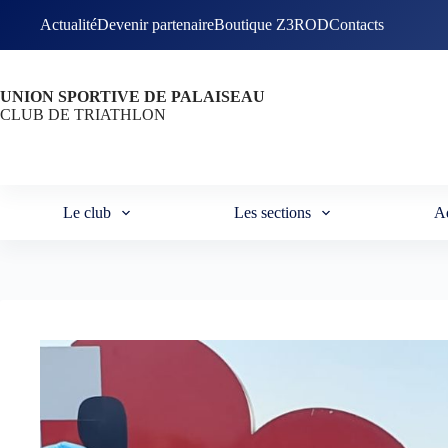
Passer
Actualité
Devenir partenaire
Boutique Z3ROD
Contacts
au
contenu
UNION SPORTIVE DE PALAISEAU
CLUB DE TRIATHLON
Le club
Les sections
A