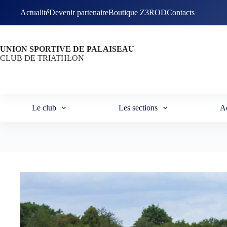
Passer
Actualité
Devenir partenaire
Boutique Z3ROD
Contacts
au
contenu
UNION SPORTIVE DE PALAISEAU
CLUB DE TRIATHLON
Le club
Les sections
A