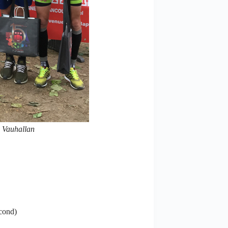
à Vauhallan
econd)