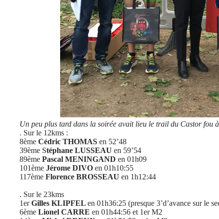
Un peu plus tard dans la soirée avait lieu le trail du Castor fou 
. Sur le 12kms :
8ème
Cédric THOMAS
en 52’48
39ème S
téphane LUSSEAU
en 59’54
89ème
Pascal MENINGAND
en 01h09
101ème
Jérome DIVO
en 01h10:55
117ème
Florence BROSSEAU
en 1h12:44
. Sur le 23kms
1er
Gilles KLIPFEL
en 01h36:25 (presque 3’d’avance sur le s
6ème
Lionel CARRE
en 01h44:56 et 1er M2