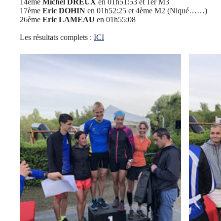
14ème
Michel DREUX
en 01h51:53 et 1er M3
17ème
Eric DOHIN
en 01h52:25 et 4ème M2 (Niqué……)
26ème
Eric LAMEAU
en 01h55:08
Les résultats complets :
ICI